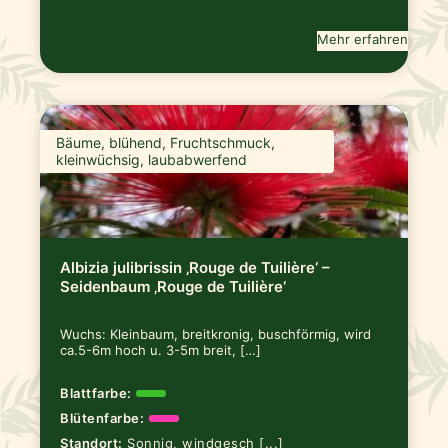
Mehr erfahren
Bäume, blühend, Fruchtschmuck,
kleinwüchsig, laubabwerfend
Albizia julibrissin ‚Rouge de Tuilière‘ –
Seidenbaum ‚Rouge de Tuilière‘
Wuchs: Kleinbaum, breitkronig, buschförmig, wird
ca.5-6m hoch u. 3-5m breit, […]
Blattfarbe:
Blütenfarbe:
Standort:
Sonnig, windgesch [...]