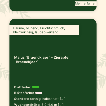
Mehr erfahren
Bäume, blühend, Fruchtschmuck,
kleinwüchsig, laubabwerfend
Malus `Braendkjaer` – Zierapfel
`Braendkjaer`
Blattfarbe:
Blütenfarbe:
Standort:
sonnig-halbschatt [...]
Wuchsendhöhe:
3,0-4,0 m [...]