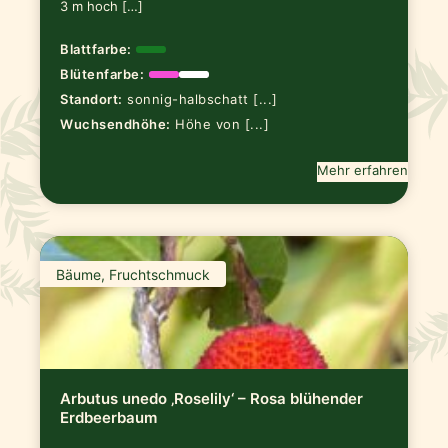
3 m hoch […]
Blattfarbe:
Blütenfarbe:
Standort:
sonnig-halbschatt [...]
Wuchsendhöhe:
Höhe von [...]
Mehr erfahren
Bäume, Fruchtschmuck
Arbutus unedo ‚Roselily‘ – Rosa blühender
Erdbeerbaum