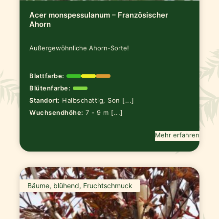
Acer monspessulanum – Französischer
Ahorn
Außergewöhnliche Ahorn-Sorte!
Blattfarbe:
Blütenfarbe:
Standort:
Halbschattig, Son [...]
Wuchsendhöhe:
7 - 9 m [...]
Mehr erfahren
Bäume, blühend, Fruchtschmuck