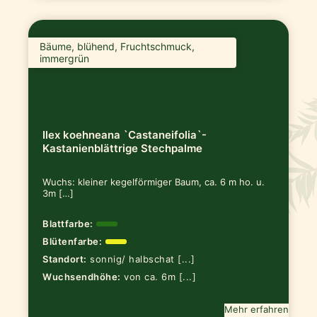
Bäume, blühend, Fruchtschmuck,
immergrün
Ilex koehneana `Castaneifolia`-
Kastanienblättrige Stechpalme
Wuchs: kleiner kegelförmiger Baum, ca. 6 m ho. u.
3m […]
Blattfarbe:
Blütenfarbe:
Standort:
sonnig/ halbschat [...]
Wuchsendhöhe:
von ca. 6m [...]
Mehr erfahren