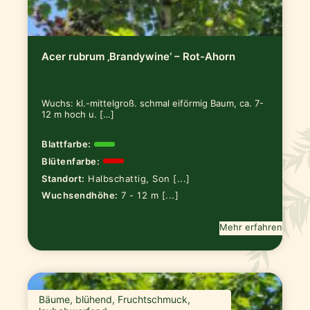
Acer rubrum ‚Brandywine‘ – Rot-Ahorn
Wuchs: kl.-mittelgroß. schmal eiförmig Baum, ca. 7-
12 m hoch u. […]
Blattfarbe:
Blütenfarbe:
Standort:
Halbschattig, Son [...]
Wuchsendhöhe:
7 - 12 m [...]
Mehr erfahren
Bäume, blühend, Fruchtschmuck,