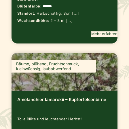
Blütenfarbe:
Standort:
Halbschattig, Son [...]
Wuchsendhöhe:
2 - 3 m [...]
Mehr erfahren
Bäume, blühend, Fruchtschmuck,
kleinwüchsig, laubabwerfend
Amelanchier lamarckii – Kupferfelsenbirne
Tolle Blüte und leuchtender Herbst!