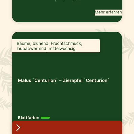
Mehr erfahren
Bäume, blühend, Fruchtschmuck,
laubabwerfend, mittelwüchsig
Malus `Centurion` – Zierapfel `Centurion`
Blattfarbe:
Blütenfarbe:
Standort:
sonnig-halbschatt [...]