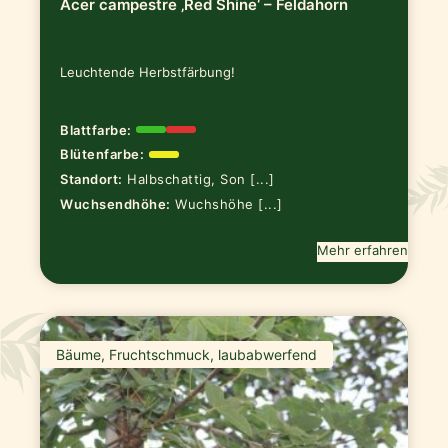
Acer campestre ‚Red Shine‘ – Feldahorn
Leuchtende Herbstfärbung!
Blattfarbe:
Blütenfarbe:
Standort:
Halbschattig, Son [...]
Wuchsendhöhe:
Wuchshöhe [...]
Mehr erfahren
Bäume, Fruchtschmuck, laubabwerfend