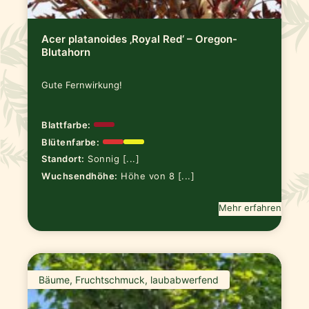
Acer platanoides ‚Royal Red‘ – Oregon-
Blutahorn
Gute Fernwirkung!
Blattfarbe:
Blütenfarbe:
Standort:
Sonnig [...]
Wuchsendhöhe:
Höhe von 8 [...]
Mehr erfahren
Bäume, Fruchtschmuck, laubabwerfend