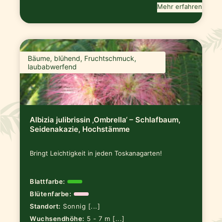
Mehr erfahren
Bäume, blühend, Fruchtschmuck,
laubabwerfend
Albizia julibrissin ‚Ombrella‘ – Schlafbaum,
Seidenakazie, Hochstämme
Bringt Leichtigkeit in jeden Toskanagarten!
Blattfarbe:
Blütenfarbe:
Standort:
Sonnig [...]
Wuchsendhöhe:
5 - 7 m [...]