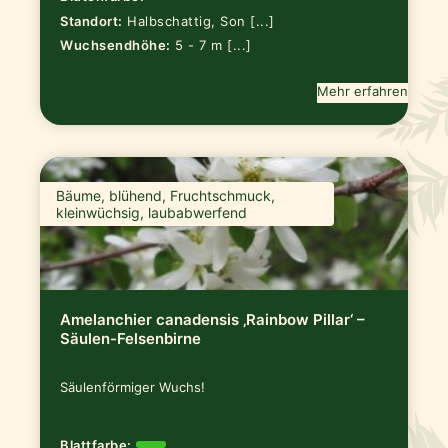
Standort:
Halbschattig, Son [...]
Wuchsendhöhe:
5 - 7 m [...]
Mehr erfahren
Bäume, blühend, Fruchtschmuck,
kleinwüchsig, laubabwerfend
Amelanchier canadensis ‚Rainbow Pillar‘ –
Säulen-Felsenbirne
Säulenförmiger Wuchs!
Blattfarbe: