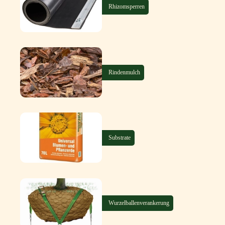
Rhizomsperren
Rindenmulch
Substrate
Wurzelballenverankerung