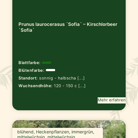
Prunus laurocerasus `Sofia` – Kirschlorbeer
`Sofia`
Blattfarbe:
Blütenfarbe:
Standort:
sonnig - halbscha [...]
Wuchsendhöhe:
120 - 150 c [...]
Mehr erfahren
blühend, Heckenpflanzen, immergrün,
mittelwüchsig, mittelwüchsig,