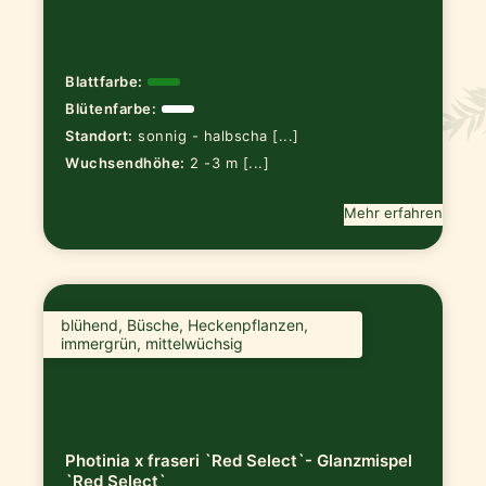
Blattfarbe:
Blütenfarbe:
Standort:
sonnig - halbscha [...]
Wuchsendhöhe:
2 -3 m [...]
Mehr erfahren
blühend, Büsche, Heckenpflanzen,
immergrün, mittelwüchsig
Photinia x fraseri `Red Select`- Glanzmispel
`Red Select`