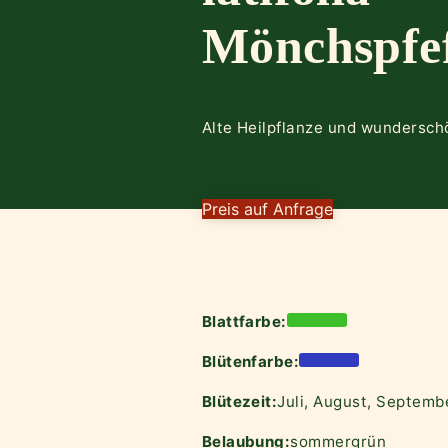
Mönchspfef
Alte Heilpflanze und wundersc
Preis auf Anfrage
Blattfarbe:
Blütenfarbe:
Blütezeit:
Juli, August, Septemb
Belaubung:
sommergrün