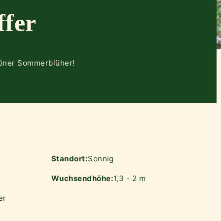
fer
höner Sommerblüher!
Standort:
Sonnig
Wuchsendhöhe:
1,3 - 2 m
er