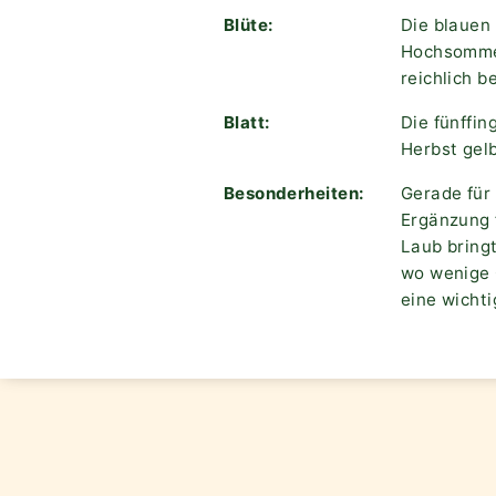
Blüte:
Die blauen
Hochsommer
reichlich b
Blatt:
Die fünffin
Herbst gelb,
Besonderheiten:
Gerade für
Ergänzung 
Laub bring
wo wenige 
eine wicht