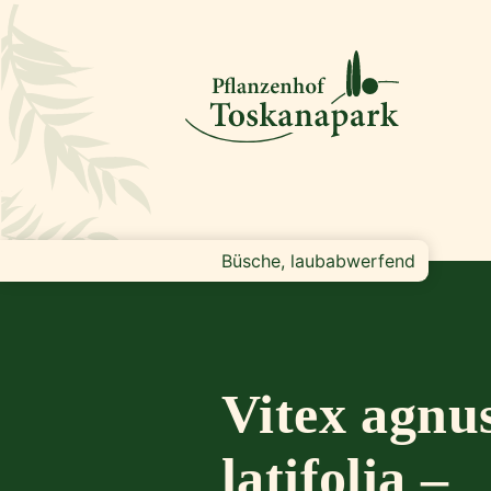
Büsche, laubabwerfend
Vitex agnu
latifolia –