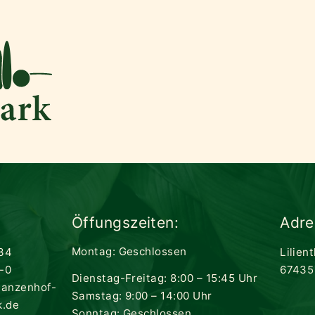
Öffungszeiten:
Adre
Montag: Geschlossen
34
Lilien
-0
67435
Dienstag-Freitag: 8:00 – 15:45 Uhr
lanzenhof-
Samstag: 9:00 – 14:00 Uhr
k.de
Sonntag: Geschlossen