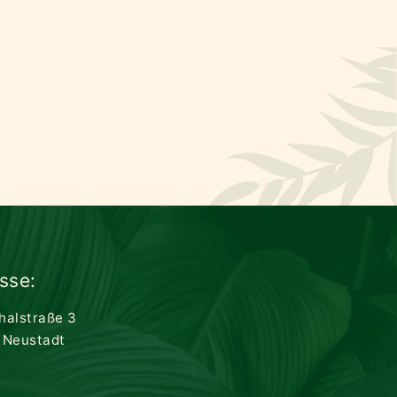
sse:
thalstraße 3
 Neustadt