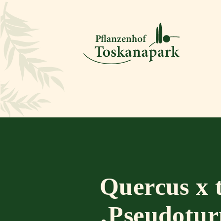
Quercus x 
‚Pseudotur