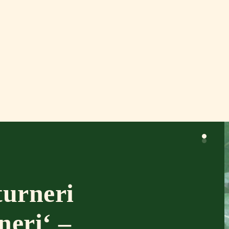
turneri
neri‘ –