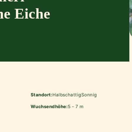
e Eiche
Standort:
Halbschattig
Sonnig
Wuchsendhöhe:
5 - 7 m