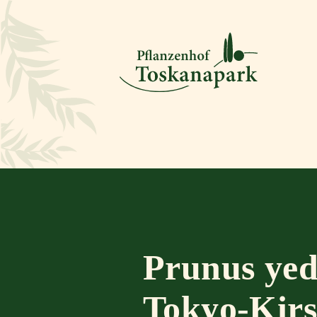
Prunus yed
Tokyo-Kirs