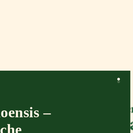
oensis –
che