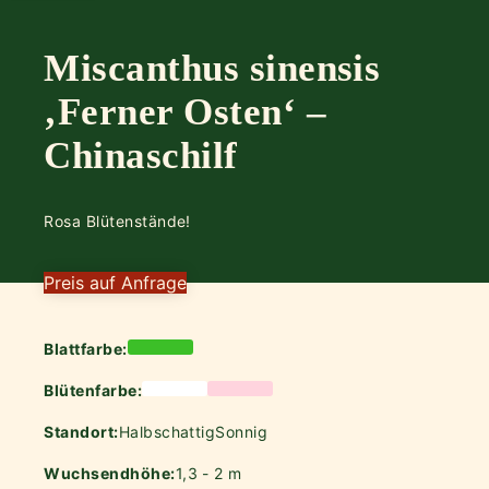
Miscanthus sinensis
‚Ferner Osten‘ –
Chinaschilf
Rosa Blütenstände!
Preis auf Anfrage
Blattfarbe:
Blütenfarbe:
Standort:
Halbschattig
Sonnig
Wuchsendhöhe:
1,3 - 2 m