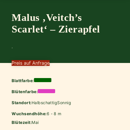
Malus ‚Veitch’s
Scarlet‘ – Zierapfel
.
Preis auf Anfrage
Blattfarbe:
Blütenfarbe:
Standort:
Halbschattig
Sonnig
Wuchsendhöhe:
6 - 8 m
Blütezeit:
Mai