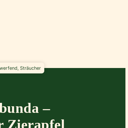
werfend, Sträucher
ibunda –
r Zierapfel