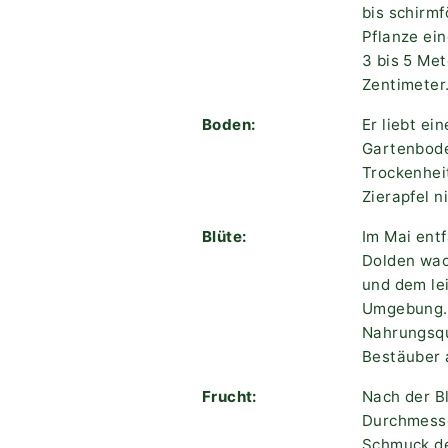
bis schirmf
Pflanze ei
3 bis 5 Met
Zentimeter.
Boden:
Er liebt ei
Gartenboden
Trockenheit
Zierapfel n
Blüte:
Im Mai entf
Dolden wac
und dem lei
Umgebung. 
Nahrungsque
Bestäuber 
Frucht:
Nach der Bl
Durchmesse
Schmuck des