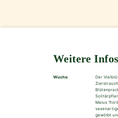
Weitere Infos
Wuchs:
Der Vielblü
Zierstrauch
Blütenprac
Solitärpfl
Malus 'flor
vasenartig
gewölbt und