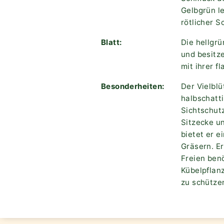
Gelbgrün l
rötlicher S
Blatt:
Die hellgrü
und besitz
mit ihrer 
Besonderheiten:
Der Vielblü
halbschatt
Sichtschutz
Sitzecke u
bietet er 
Gräsern. Er
Freien ben
Kübelpflan
zu schütze