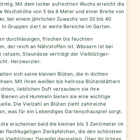
örmig. Mit dem locker aufrechten Wuchs erreicht die
ne Wuchshöhe von 5 bis 6 Meter und einer Breite von
er, bei einem jährlichen Zuwachs von 20 bis 40
 In Gruppen ziert er weite Bereiche im Garten.
nen durchlässigen, frischen bis feuchten
, der reich an Nährstoffen ist. Wässern ist bei
 ratsam, Staunässe verträgt der Vielblütiger-
icht. Herzwurzler.
alten sich seine kleinen Blüten, die in dichten
hsen. Mit ihren weißen bis hellrosa Blütenblättern
chten, lieblichen Duft verzaubern sie ihre
Bienen und Hummeln bieten sie eine wichtige
lle. Die Vielzahl an Blüten zieht zahlreiche
an, was für ein Lebendiges Gartenschauspiel sorgt.
üte erscheinen bald die kleinen bis 3 Zentimeter im
r flachkugeligen Zieräpfelchen, die den schönsten
 Vielblütiger Zierapfel darstellen. Über ihr lichtes