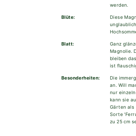
werden.
Blüte:
Diese Magn
unglaublich
Hochsomme
Blatt:
Ganz glänze
Magnolie. D
bleiben da
ist flausch
Besonderheiten:
Die immerg
an. Will ma
nur einzeln
kann sie a
Gärten als
Sorte 'Ferr
zu 25 cm s