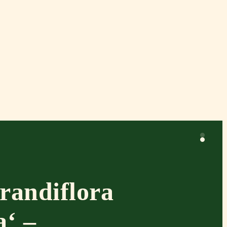
randiflora
a‘ –