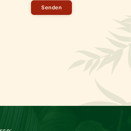
Senden
sse: