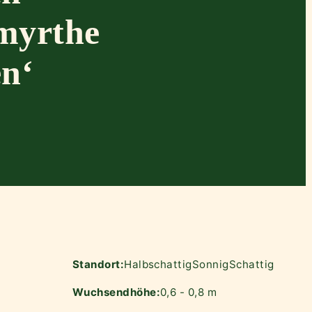
myrthe
n‘
Standort:
Halbschattig
Sonnig
Schattig
Wuchsendhöhe:
0,6 - 0,8 m