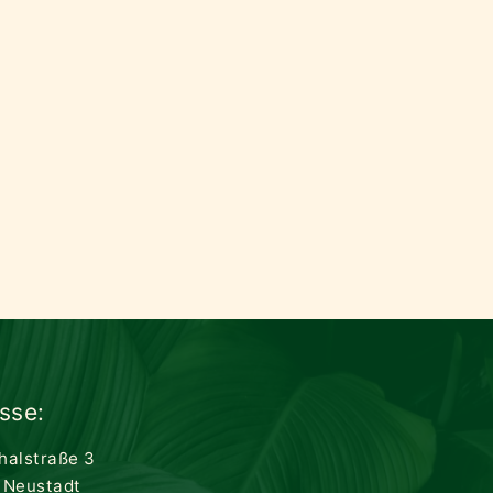
sse:
thalstraße 3
 Neustadt