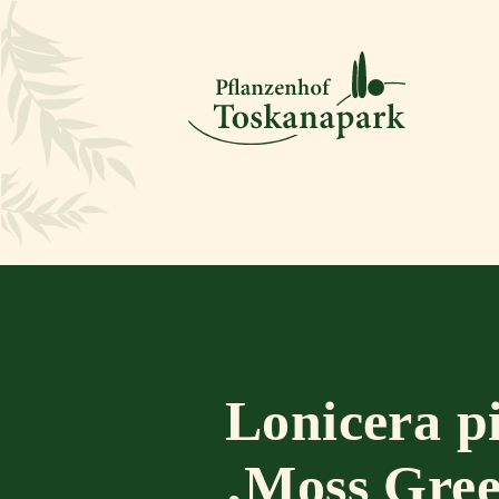
Lonicera pi
‚Moss Gree