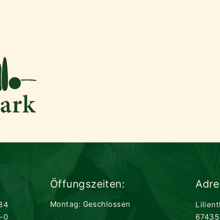
Öffungszeiten:
Adre
Montag: Geschlossen
34
Lilien
-0
67435