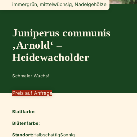
immergrün, mittelwüchsig, Nadelgehölze
Juniperus communis
‚Arnold‘ –
Heidewacholder
Schmaler Wuchs!
Preis auf Anfrage
Blattfarbe:
Blütenfarbe:
Standort:
Halbschattig
Sonnig