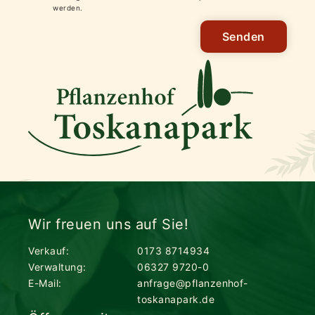
werden.
Senden
Wir freuen uns auf Sie!
Verkauf:
0173 8714934
Verwaltung:
06327 9720-0
E-Mail:
anfrage@pflanzenhof-
toskanapark.de