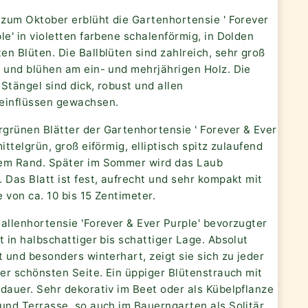
 zum Oktober erblüht die Gartenhortensie ' Forever
le' in violetten farbene schalenförmig, in Dolden
n Blüten. Die Ballblüten sind zahlreich, sehr groß
Ø und blühen am ein- und mehrjährigen Holz. Die
Stängel sind dick, robust und allen
einflüssen gewachsen.
grünen Blätter der Gartenhortensie ' Forever & Ever
mittelgrün, groß eiförmig, elliptisch spitz zulaufend
em Rand. Später im Sommer wird das Laub
 Das Blatt ist fest, aufrecht und sehr kompakt mit
 von ca. 10 bis 15 Zentimeter.
allenhortensie 'Forever & Ever Purple' bevorzugter
t in halbschattiger bis schattiger Lage. Absolut
t und besonders winterhart, zeigt sie sich zu jeder
rer schönsten Seite. Ein üppiger Blütenstrauch mit
dauer. Sehr dekorativ im Beet oder als Kübelpflanze
und Terrasse, so auch im Bauerngarten als Solitär