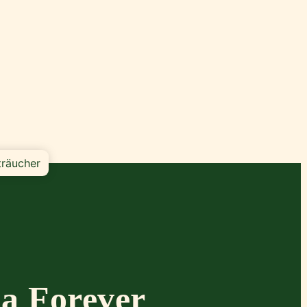
träucher
a Forever