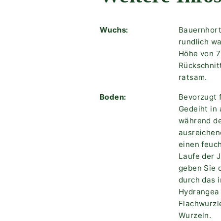
Wuchs:
Bauernhorte
rundlich w
Höhe von 70
Rückschnitt
ratsam.
Boden:
Bevorzugt f
Gedeiht in
während der
ausreichen
einen feuc
Laufe der J
geben Sie 
durch das 
Hydrangea m
Flachwurzle
Wurzeln.