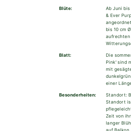
Blüte:
Ab Juni bis
& Ever Purp
angeordnete
bis 10 cm 
aufrechten 
Witterungs
Blatt:
Die sommer
Pink' sind 
mit gesägt
dunkelgrün.
einer Länge
Besonderheiten:
Standort: B
Standort is
pflegeleich
Zeit von ih
langer Blüh
auf Balkon 