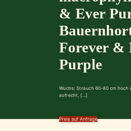
& Ever Pur
Bauernhort
Forever & 
Purple
Wuchs: Strauch 60-80 cm hoch u.
aufrecht, […]
Preis auf Anfrage