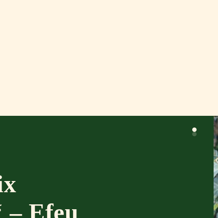
ix
‘ – Efeu