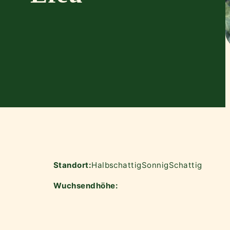
Standort:
Halbschattig
Sonnig
Schattig
Wuchsendhöhe: