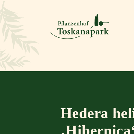
Hedera hel
‚Hibernica