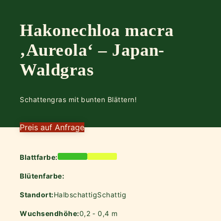
Hakonechloa macra
‚Aureola‘ – Japan-
Waldgras
Schattengras mit bunten Blättern!
Preis auf Anfrage
Blattfarbe:
Blütenfarbe:
Standort:
Halbschattig
Schattig
Wuchsendhöhe:
0,2 - 0,4 m