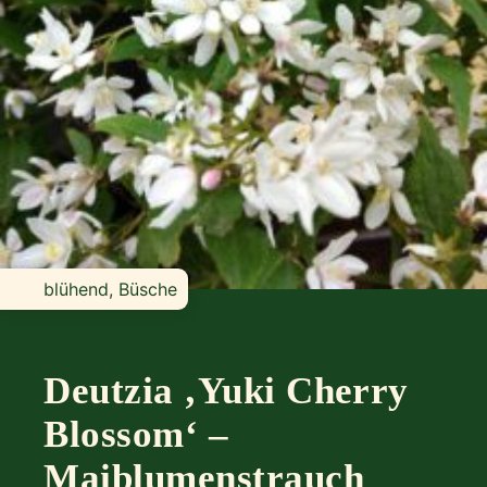
blühend, Büsche
Deutzia ‚Yuki Cherry
Blossom‘ –
Maiblumenstrauch