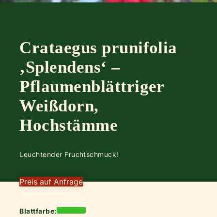
Crataegus prunifolia
‚Splendens‘ –
Pflaumenblättriger
Weißdorn,
Hochstämme
Leuchtender Fruchtschmuck!
Preis auf Anfrage
Blattfarbe: