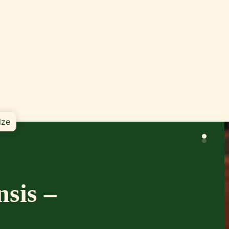
lze
nsis –