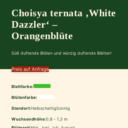
Choisya ternata ‚White
Dazzler‘ –
Orangenblüte
Süß duftende Blüten und würzig duftende Blätter!
Preis auf Anfrage
Blattfarbe:
Blütenfarbe:
Standort:
Halbschattig
Sonnig
Wuchsendhöhe:
0,8 - 1,3 m
Blütezeit:
Mai, Juni, Juli, August