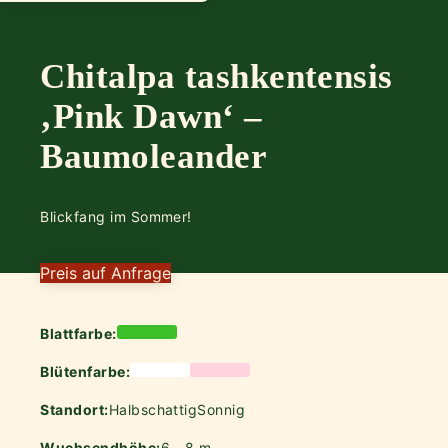
Chitalpa tashkentensis
‚Pink Dawn‘ –
Baumoleander
Blickfang im Sommer!
Preis auf Anfrage
Blattfarbe:
Blütenfarbe:
Standort:
Halbschattig
Sonnig
Wuchsendhöhe:
6 - 8 m