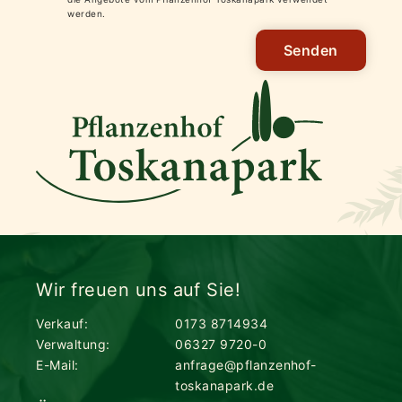
werden.
Senden
Wir freuen uns auf Sie!
Verkauf:
0173 8714934
Verwaltung:
06327 9720-0
E-Mail:
anfrage@pflanzenhof-
toskanapark.de