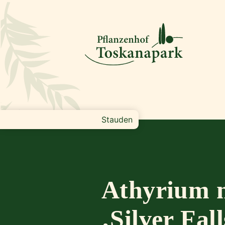
Stauden
Athyrium 
‚Silver Fall