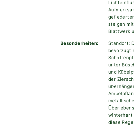
Lichteinflu
Aufmerksam
gefiederte
steigen mit
Blattwerk u
Besonderheiten:
Standort: D
bevorzugt e
Schattenpfl
unter Büsc
und Kübelpf
der Ziersch
überhängen
Ampelpflan
metallisch
Überlebens
winterhart 
diese Rege