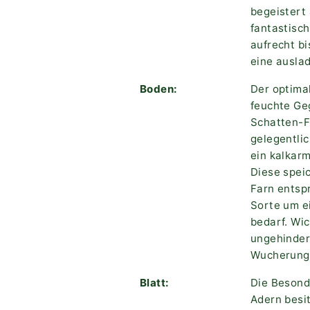
begeistert
fantastisc
aufrecht b
eine ausla
Boden:
Der optimal
feuchte Ge
Schatten-Fa
gelegentli
ein kalkar
Diese speic
Farn entspr
Sorte um ei
bedarf. Wi
ungehinder
Wucherunge
Blatt:
Die Besonde
Adern besi