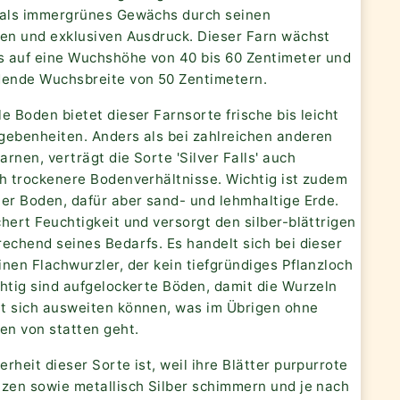
 als immergrünes Gewächs durch seinen
hen und exklusiven Ausdruck. Dieser Farn wächst
is auf eine Wuchshöhe von 40 bis 60 Zentimeter und
dende Wuchsbreite von 50 Zentimetern.
e Boden bietet dieser Farnsorte frische bis leicht
gebenheiten. Anders als bei zahlreichen anderen
rnen, verträgt die Sorte 'Silver Falls' auch
ch trockenere Bodenverhältnisse. Wichtig ist zudem
mer Boden, dafür aber sand- und lehmhaltige Erde.
hert Feuchtigkeit und versorgt den silber-blättrigen
echend seines Bedarfs. Es handelt sich bei dieser
nen Flachwurzler, der kein tiefgründiges Pflanzloch
chtig sind aufgelockerte Böden, damit die Wurzeln
t sich ausweiten können, was im Übrigen ohne
n von statten geht.
rheit dieser Sorte ist, weil ihre Blätter purpurrote
tzen sowie metallisch Silber schimmern und je nach