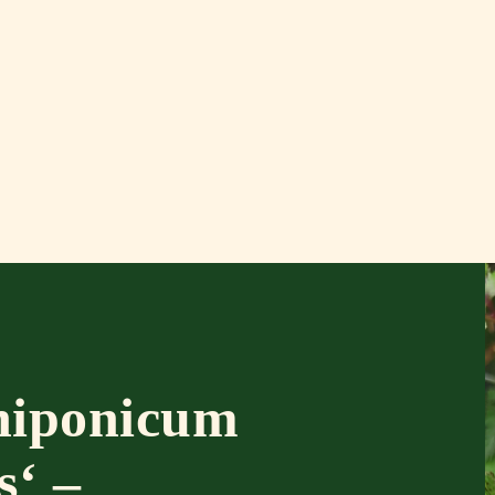
niponicum
s‘ –