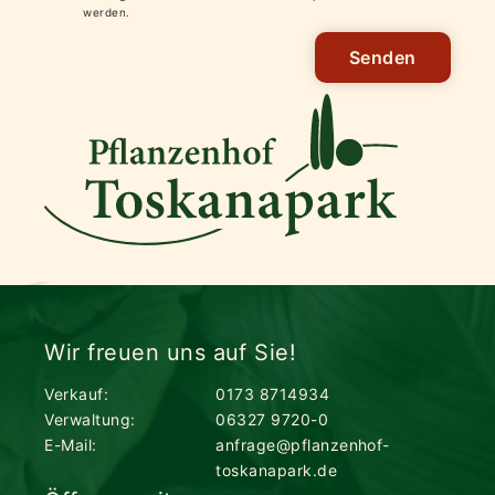
werden.
Senden
Wir freuen uns auf Sie!
Verkauf:
0173 8714934
Verwaltung:
06327 9720-0
E-Mail:
anfrage@pflanzenhof-
toskanapark.de