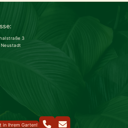
sse:
thalstraße 3
 Neustadt
 in Ihrem Garten!